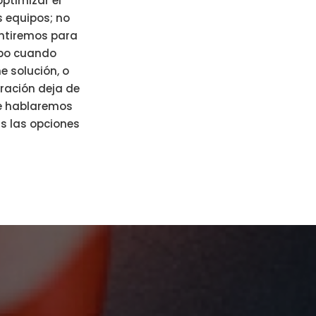
ptimizar el
 equipos; no
ntiremos para
ipo cuando
e solución, o
ración deja de
 Te hablaremos
s las opciones