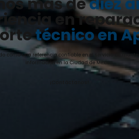
mos más de
diez 
iencia en repara
orte
técnico en A
do como una referencia confiable en el servicio de mant
información en la Ciudad de México.
¡Contáctanos!