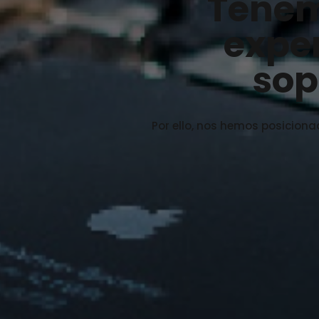
Tene
exper
sop
Por ello, nos hemos posiciona