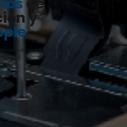
años
de
ción y
pple
enimiento de tecnologías de la