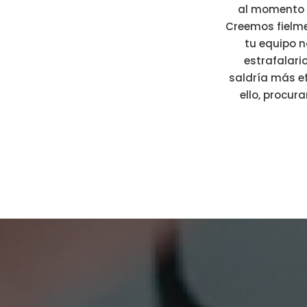
al momento d
Creemos fielme
tu equipo n
estrafalario
saldría más ef
ello, procu